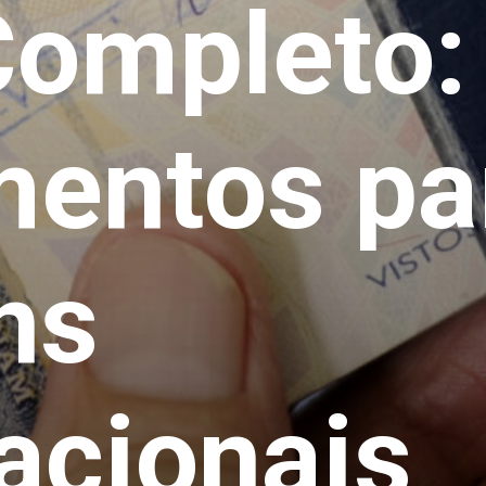
Completo:
entos pa
ns
acionais