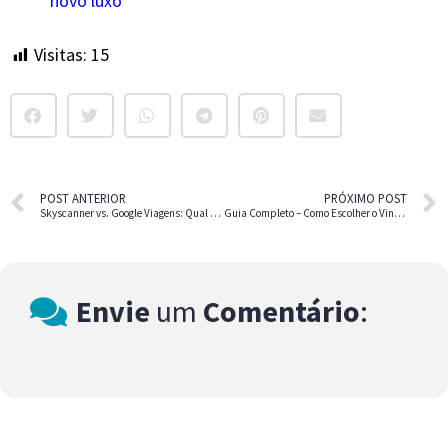
novo luxo
Visitas:
15
POST ANTERIOR
PRÓXIMO POST
Skyscanner vs. Google Viagens: Qual é o Melhor para Planejar Suas Viagens?
Guia Completo – Como Escolher o Vinho Perfeito para Presentear um Amigo
Envie
um
Comentário
: