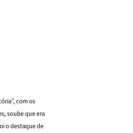
ória”, com os
es, soube que era
foi o destaque de