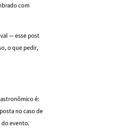
lembrado com
ival — esse post
so, o que pedir,
gastronômico é:
sposta no caso de
 do evento.