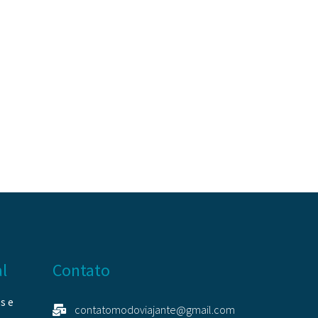
al
Contato
es e
contatomodoviajante@gmail.com