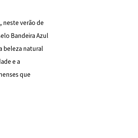
e, neste verão de
selo Bandeira Azul
 a beleza natural
ade e a
inenses que