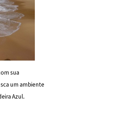
 com sua
busca um ambiente
eira Azul.